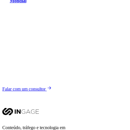
Mondial
Vamos conversar
Quer um resultado
assim?
Conte seu desafio. Em uma conversa,
mostramos onde está a oportunidade
de crescimento e como a gente chega
in
lá com você.
Falar com um consultor
Conteúdo, tráfego e tecnologia em