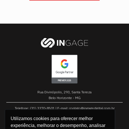
Rua Divinópolis, 293, Santa Tereza
Belo Horizonte - MG
Telefone:
(31) 3370-8501
| E-mail:
contato@ingagedigital.com.br
M4L MARKETING LTDA
Utilizamos cookies para oferecer melhor
experiência, melhorar o desempenho, analisar
CNPJ 21.125.961/0001-00