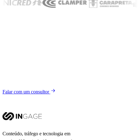
Vamos conversar
Quer ser o próximo
case?
Conte seu desafio. Em uma conversa,
mostramos onde está a oportunidade
de crescimento e como a gente chega
in
lá com você.
Falar com um consultor
Conteúdo, tráfego e tecnologia em